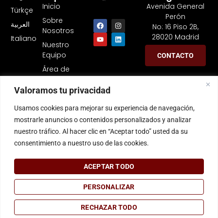
Inicio
Avenida General
Türkçe
Perón
Sobre
العربية
No: 16 Piso 2B,
Nosotros
28020 Madrid
Italiano
Nuestro
Equipo
CONTACTO
Área de
práctica
Valoramos tu privacidad
Usamos cookies para mejorar su experiencia de navegación,
mostrarle anuncios o contenidos personalizados y analizar
nuestro tráfico. Al hacer clic en “Aceptar todo” usted da su
consentimiento a nuestro uso de las cookies.
ACEPTAR TODO
©
2024 Ece Zerey
35 FPS Izmir Reklam Ajansı
PERSONALIZAR
RECHAZAR TODO