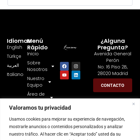
Idiomas
Menú
¿Alguna
Rápido
Pregunta?
English
Inicio
Avenida General
Türkçe
Perón
Sobre
العربية
No: 16 Piso 2B,
Nosotros
28020 Madrid
Italiano
Nuestro
Equipo
CONTACTO
Área de
práctica
Valoramos tu privacidad
Usamos cookies para mejorar su experiencia de navegación,
mostrarle anuncios o contenidos personalizados y analizar
nuestro tráfico. Al hacer clic en “Aceptar todo” usted da su